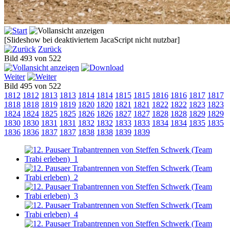
[Slideshow bei deaktiviertem JacaScript nicht nutzbar]
Zurück
Bild 493 von 522
Weiter
Bild 495 von 522
1812
1812
1813
1813
1814
1814
1815
1815
1816
1816
1817
1817
1818
1818
1819
1819
1820
1820
1821
1821
1822
1822
1823
1823
1824
1824
1825
1825
1826
1826
1827
1827
1828
1828
1829
1829
1830
1830
1831
1831
1832
1832
1833
1833
1834
1834
1835
1835
1836
1836
1837
1837
1838
1838
1839
1839