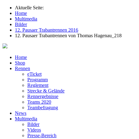
Aktuelle Seite:
Home
Multimedia
Bilder
12. Pausaer Trabantrennen 2016
12. Pausaer Trabantrennen von Thomas Hagenau_218
Home
Shop
Rennen
eTicket
Programm
Reglement
Strecke & Gelände
Rennergebnisse
Teams 2020
Teambefragung
News
Multimedia
Bilder
Videos
Presse-Bereich