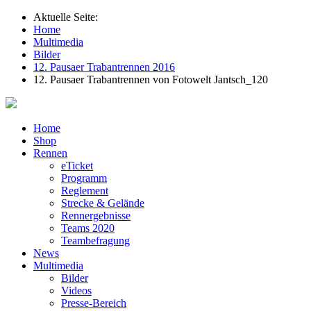
Aktuelle Seite:
Home
Multimedia
Bilder
12. Pausaer Trabantrennen 2016
12. Pausaer Trabantrennen von Fotowelt Jantsch_120
Home
Shop
Rennen
eTicket
Programm
Reglement
Strecke & Gelände
Rennergebnisse
Teams 2020
Teambefragung
News
Multimedia
Bilder
Videos
Presse-Bereich