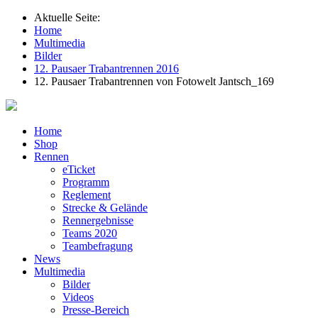
Aktuelle Seite:
Home
Multimedia
Bilder
12. Pausaer Trabantrennen 2016
12. Pausaer Trabantrennen von Fotowelt Jantsch_169
Home
Shop
Rennen
eTicket
Programm
Reglement
Strecke & Gelände
Rennergebnisse
Teams 2020
Teambefragung
News
Multimedia
Bilder
Videos
Presse-Bereich