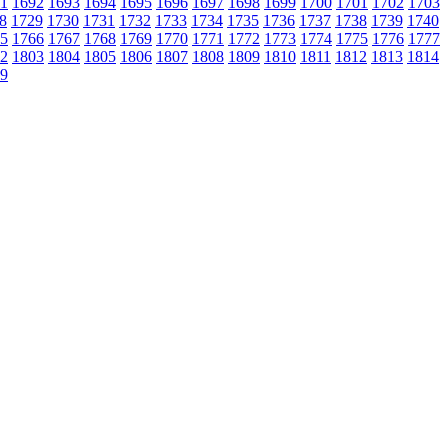
1
1692
1693
1694
1695
1696
1697
1698
1699
1700
1701
1702
1703
8
1729
1730
1731
1732
1733
1734
1735
1736
1737
1738
1739
1740
5
1766
1767
1768
1769
1770
1771
1772
1773
1774
1775
1776
1777
2
1803
1804
1805
1806
1807
1808
1809
1810
1811
1812
1813
1814
9