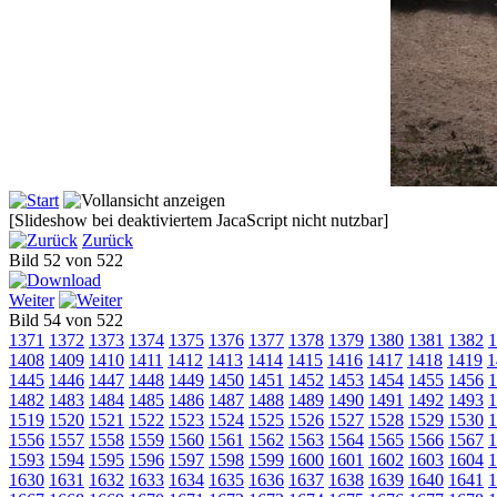
[Slideshow bei deaktiviertem JacaScript nicht nutzbar]
Zurück
Bild 52 von 522
Weiter
Bild 54 von 522
1371
1372
1373
1374
1375
1376
1377
1378
1379
1380
1381
1382
1
1408
1409
1410
1411
1412
1413
1414
1415
1416
1417
1418
1419
1
1445
1446
1447
1448
1449
1450
1451
1452
1453
1454
1455
1456
1
1482
1483
1484
1485
1486
1487
1488
1489
1490
1491
1492
1493
1
1519
1520
1521
1522
1523
1524
1525
1526
1527
1528
1529
1530
1
1556
1557
1558
1559
1560
1561
1562
1563
1564
1565
1566
1567
1
1593
1594
1595
1596
1597
1598
1599
1600
1601
1602
1603
1604
1
1630
1631
1632
1633
1634
1635
1636
1637
1638
1639
1640
1641
1