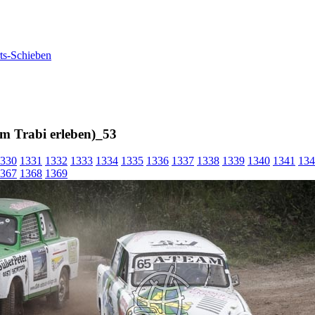
m Trabi erleben)_53
330
1331
1332
1333
1334
1335
1336
1337
1338
1339
1340
1341
134
367
1368
1369