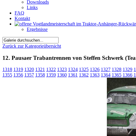
Downloads
Links
FAQ
Kontakt
Ergebnisse
Zurück zur Kategorieübersicht
12. Pausaer Trabantrennen von Steffen Schwerk (Tea
1318
1319
1320
1321
1322
1323
1324
1325
1326
1327
1328
1329
1
1355
1356
1357
1358
1359
1360
1361
1362
1363
1364
1365
1366
1