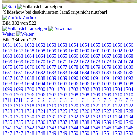
[Slideshow bei deaktiviertem JacaScript nicht nutzbar]
Zurück
Bild 332 von 522
Weiter
Bild 334 von 522
1651
1651
1652
1652
1653
1653
1654
1654
1655
1655
1656
1656
1657
1657
1658
1658
1659
1659
1660
1660
1661
1661
1662
1662
1663
1663
1664
1664
1665
1665
1666
1666
1667
1667
1668
1668
1669
1669
1670
1670
1671
1671
1672
1672
1673
1673
1674
1674
1675
1675
1676
1676
1677
1677
1678
1678
1679
1679
1680
1680
1681
1681
1682
1682
1683
1683
1684
1684
1685
1685
1686
1686
1687
1687
1688
1688
1689
1689
1690
1690
1691
1691
1692
1692
1693
1693
1694
1694
1695
1695
1696
1696
1697
1697
1698
1698
1699
1699
1700
1700
1701
1701
1702
1702
1703
1703
1704
1704
1705
1705
1706
1706
1707
1707
1708
1708
1709
1709
1710
1710
1711
1711
1712
1712
1713
1713
1714
1714
1715
1715
1716
1716
1717
1717
1718
1718
1719
1719
1720
1720
1721
1721
1722
1722
1723
1723
1724
1724
1725
1725
1726
1726
1727
1727
1728
1728
1729
1729
1730
1730
1731
1731
1732
1732
1733
1733
1734
1734
1735
1735
1736
1736
1737
1737
1738
1738
1739
1739
1740
1740
1741
1741
1742
1742
1743
1743
1744
1744
1745
1745
1746
1746
1747
1747
1748
1748
1749
1749
1750
1750
1751
1751
1752
1752