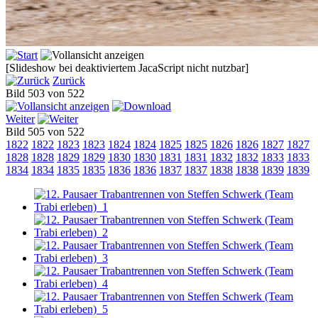
[Slideshow bei deaktiviertem JacaScript nicht nutzbar]
Zurück
Bild 503 von 522
Weiter
Bild 505 von 522
1822
1822
1823
1823
1824
1824
1825
1825
1826
1826
1827
1827
1828
1828
1829
1829
1830
1830
1831
1831
1832
1832
1833
1833
1834
1834
1835
1835
1836
1836
1837
1837
1838
1838
1839
1839