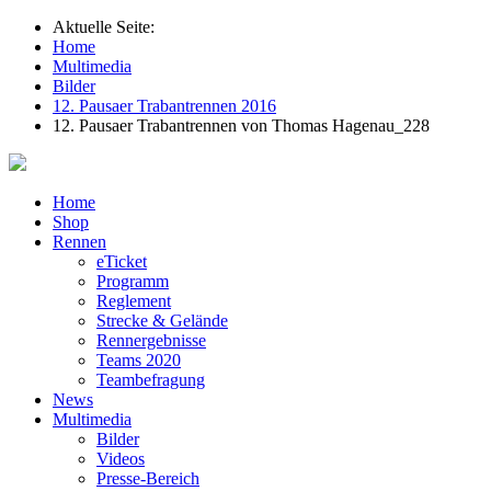
Aktuelle Seite:
Home
Multimedia
Bilder
12. Pausaer Trabantrennen 2016
12. Pausaer Trabantrennen von Thomas Hagenau_228
Home
Shop
Rennen
eTicket
Programm
Reglement
Strecke & Gelände
Rennergebnisse
Teams 2020
Teambefragung
News
Multimedia
Bilder
Videos
Presse-Bereich