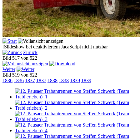
[Slideshow bei deaktiviertem JacaScript nicht nutzbar]
Zurück
Bild 517 von 522
Weiter
Bild 519 von 522
1836
1836
1837
1837
1838
1838
1839
1839