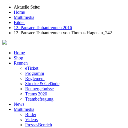
Aktuelle Seite:
Home
Multimedia
Bilder
12. Pausaer Trabantrennen 2016
12. Pausaer Trabantrennen von Thomas Hagenau_242
Home
Shop
Rennen
eTicket
Programm
Reglement
Strecke & Gelände
Rennergebnisse
Teams 2020
Teambefragung
News
Multimedia
Bilder
Videos
Presse-Bereich