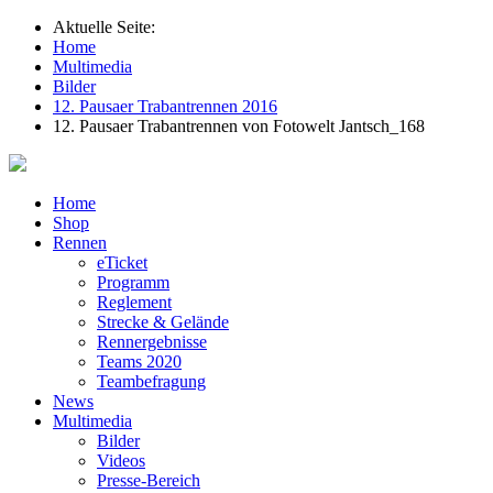
Aktuelle Seite:
Home
Multimedia
Bilder
12. Pausaer Trabantrennen 2016
12. Pausaer Trabantrennen von Fotowelt Jantsch_168
Home
Shop
Rennen
eTicket
Programm
Reglement
Strecke & Gelände
Rennergebnisse
Teams 2020
Teambefragung
News
Multimedia
Bilder
Videos
Presse-Bereich