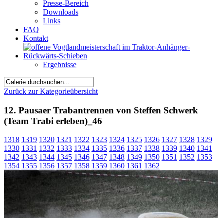
Presse-Bereich
Downloads
Links
FAQ
Kontakt
Ergebnisse
Zurück zur Kategorieübersicht
12. Pausaer Trabantrennen von Steffen Schwerk
(Team Trabi erleben)_46
1318
1319
1320
1321
1322
1323
1324
1325
1326
1327
1328
1329
1330
1331
1332
1333
1334
1335
1336
1337
1338
1339
1340
1341
1342
1343
1344
1345
1346
1347
1348
1349
1350
1351
1352
1353
1354
1355
1356
1357
1358
1359
1360
1361
1362