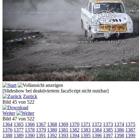
[Slideshow bei deaktiviertem JacaScript nicht nutzbar]
Zurück
Bild 45 von 522
Weiter
Bild 47 von 522
1364
1365
1366
1367
1368
1369
1370
1371
1372
1373
1374
1375
1376
1377
1378
1379
1380
1381
1382
1383
1384
1385
1386
1387
1388
1389
1390
1391
1392
1393
1394
1395
1396
1397
1398
1399