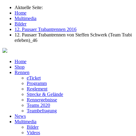
Aktuelle Seite:
Home
Multimedia
Bilder
12. Pausaer Trabantrennen 2016
12. Pausaer Trabantrennen von Steffen Schwerk (Team Trabi
erleben)_46
Home
Shop
Rennen
eTicket
Programm
Reglement
Strecke & Gelände
Rennergebnisse
Teams 2020
Teambefragung
News
Multimedia
Bilder
Videos