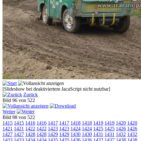
[Slideshow bei deaktiviertem JacaScript nicht nutzbar]
Zurück
Bild 96 von 522
Weiter
Bild 98 von 522
1415
1415
1416
1416
1417
1417
1418
1418
1419
1419
1420
1420
1421
1421
1422
1422
1423
1423
1424
1424
1425
1425
1426
1426
1427
1427
1428
1428
1429
1429
1430
1430
1431
1431
1432
1432
1433
1433
1434
1434
1435
1435
1436
1436
1437
1437
1438
1438