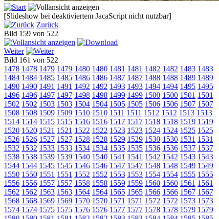
[Slideshow bei deaktiviertem JacaScript nicht nutzbar]
Zurück
Bild 159 von 522
Weiter
Bild 161 von 522
1478
1478
1479
1479
1480
1480
1481
1481
1482
1482
1483
1483
1484
1484
1485
1485
1486
1486
1487
1487
1488
1488
1489
1489
1490
1490
1491
1491
1492
1492
1493
1493
1494
1494
1495
1495
1496
1496
1497
1497
1498
1498
1499
1499
1500
1500
1501
1501
1502
1502
1503
1503
1504
1504
1505
1505
1506
1506
1507
1507
1508
1508
1509
1509
1510
1510
1511
1511
1512
1512
1513
1513
1514
1514
1515
1515
1516
1516
1517
1517
1518
1518
1519
1519
1520
1520
1521
1521
1522
1522
1523
1523
1524
1524
1525
1525
1526
1526
1527
1527
1528
1528
1529
1529
1530
1530
1531
1531
1532
1532
1533
1533
1534
1534
1535
1535
1536
1536
1537
1537
1538
1538
1539
1539
1540
1540
1541
1541
1542
1542
1543
1543
1544
1544
1545
1545
1546
1546
1547
1547
1548
1548
1549
1549
1550
1550
1551
1551
1552
1552
1553
1553
1554
1554
1555
1555
1556
1556
1557
1557
1558
1558
1559
1559
1560
1560
1561
1561
1562
1562
1563
1563
1564
1564
1565
1565
1566
1566
1567
1567
1568
1568
1569
1569
1570
1570
1571
1571
1572
1572
1573
1573
1574
1574
1575
1575
1576
1576
1577
1577
1578
1578
1579
1579
1580
1580
1581
1581
1582
1582
1583
1583
1584
1584
1585
1585