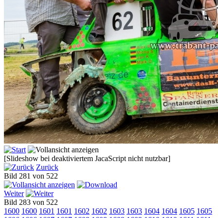
[Slideshow bei deaktiviertem JacaScript nicht nutzbar]
Zurück
Bild 281 von 522
Weiter
Bild 283 von 522
1600
1600
1601
1601
1602
1602
1603
1603
1604
1604
1605
1605