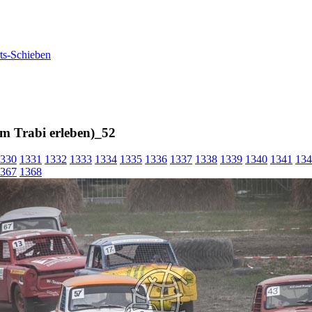
m Trabi erleben)_52
330
1331
1332
1333
1334
1335
1336
1337
1338
1339
1340
1341
134
367
1368