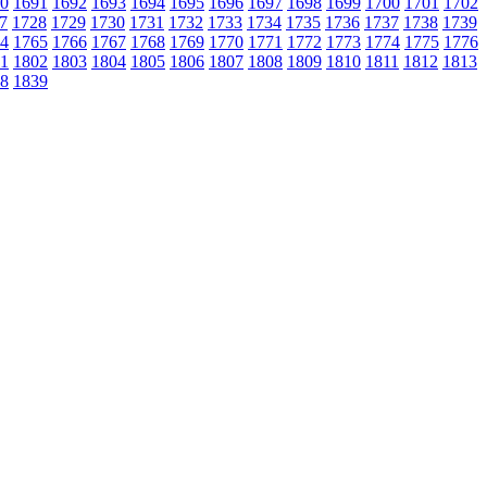
0
1691
1692
1693
1694
1695
1696
1697
1698
1699
1700
1701
1702
7
1728
1729
1730
1731
1732
1733
1734
1735
1736
1737
1738
1739
4
1765
1766
1767
1768
1769
1770
1771
1772
1773
1774
1775
1776
1
1802
1803
1804
1805
1806
1807
1808
1809
1810
1811
1812
1813
8
1839