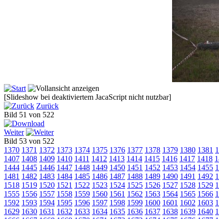
[Slideshow bei deaktiviertem JacaScript nicht nutzbar]
Zurück
Bild 51 von 522
Weiter
Bild 53 von 522
1370
1371
1372
1373
1374
1375
1376
1377
1378
1379
1380
1381
1
1407
1408
1409
1410
1411
1412
1413
1414
1415
1416
1417
1418
1
1444
1445
1446
1447
1448
1449
1450
1451
1452
1453
1454
1455
1
1481
1482
1483
1484
1485
1486
1487
1488
1489
1490
1491
1492
1
1518
1519
1520
1521
1522
1523
1524
1525
1526
1527
1528
1529
1
1555
1556
1557
1558
1559
1560
1561
1562
1563
1564
1565
1566
1
1592
1593
1594
1595
1596
1597
1598
1599
1600
1601
1602
1603
1
1629
1630
1631
1632
1633
1634
1635
1636
1637
1638
1639
1640
1