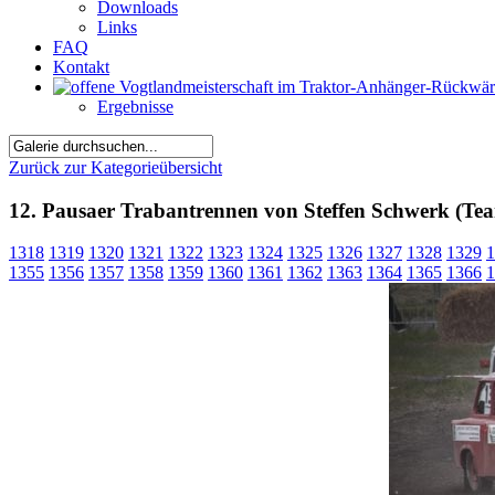
Downloads
Links
FAQ
Kontakt
Ergebnisse
Zurück zur Kategorieübersicht
12. Pausaer Trabantrennen von Steffen Schwerk (Tea
1318
1319
1320
1321
1322
1323
1324
1325
1326
1327
1328
1329
1
1355
1356
1357
1358
1359
1360
1361
1362
1363
1364
1365
1366
1