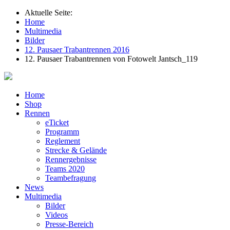
Aktuelle Seite:
Home
Multimedia
Bilder
12. Pausaer Trabantrennen 2016
12. Pausaer Trabantrennen von Fotowelt Jantsch_119
Home
Shop
Rennen
eTicket
Programm
Reglement
Strecke & Gelände
Rennergebnisse
Teams 2020
Teambefragung
News
Multimedia
Bilder
Videos
Presse-Bereich