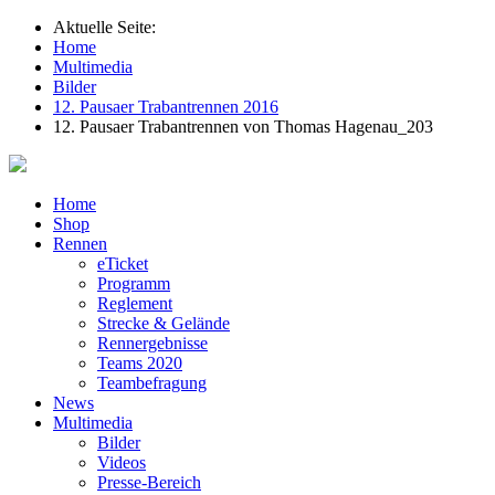
Aktuelle Seite:
Home
Multimedia
Bilder
12. Pausaer Trabantrennen 2016
12. Pausaer Trabantrennen von Thomas Hagenau_203
Home
Shop
Rennen
eTicket
Programm
Reglement
Strecke & Gelände
Rennergebnisse
Teams 2020
Teambefragung
News
Multimedia
Bilder
Videos
Presse-Bereich