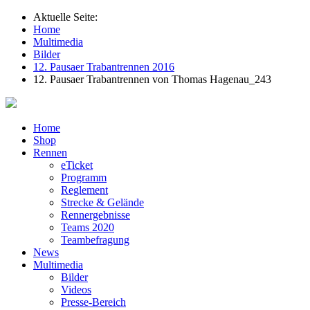
Aktuelle Seite:
Home
Multimedia
Bilder
12. Pausaer Trabantrennen 2016
12. Pausaer Trabantrennen von Thomas Hagenau_243
Home
Shop
Rennen
eTicket
Programm
Reglement
Strecke & Gelände
Rennergebnisse
Teams 2020
Teambefragung
News
Multimedia
Bilder
Videos
Presse-Bereich