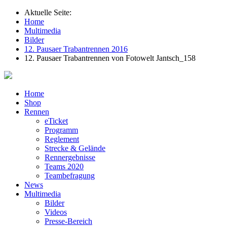
Aktuelle Seite:
Home
Multimedia
Bilder
12. Pausaer Trabantrennen 2016
12. Pausaer Trabantrennen von Fotowelt Jantsch_158
Home
Shop
Rennen
eTicket
Programm
Reglement
Strecke & Gelände
Rennergebnisse
Teams 2020
Teambefragung
News
Multimedia
Bilder
Videos
Presse-Bereich