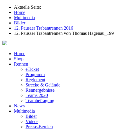
Aktuelle Seite:
Home
Multimedia
Bilder
12. Pausaer Trabantrennen 2016
12. Pausaer Trabantrennen von Thomas Hagenau_199
Home
Shop
Rennen
eTicket
Programm
Reglement
Strecke & Gelände
Rennergebnisse
Teams 2020
Teambefragung
News
Multimedia
Bilder
Videos
Presse-Bereich