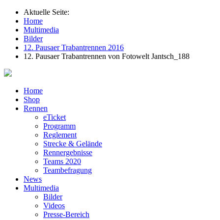
Aktuelle Seite:
Home
Multimedia
Bilder
12. Pausaer Trabantrennen 2016
12. Pausaer Trabantrennen von Fotowelt Jantsch_188
Home
Shop
Rennen
eTicket
Programm
Reglement
Strecke & Gelände
Rennergebnisse
Teams 2020
Teambefragung
News
Multimedia
Bilder
Videos
Presse-Bereich