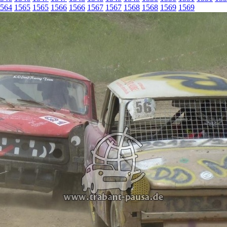
564
1565
1565
1566
1566
1567
1567
1568
1568
1569
1569