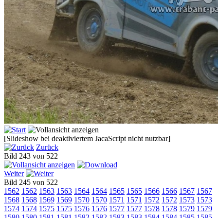
[Slideshow bei deaktiviertem JacaScript nicht nutzbar]
Zurück
Bild 243 von 522
Weiter
Bild 245 von 522
1562
1562
1563
1563
1564
1564
1565
1565
1566
1566
1567
1567
1568
1568
1569
1569
1570
1570
1571
1571
1572
1572
1573
1573
1574
1574
1575
1575
1576
1576
1577
1577
1578
1578
1579
1579
1580
1580
1581
1581
1582
1582
1583
1583
1584
1584
1585
1585