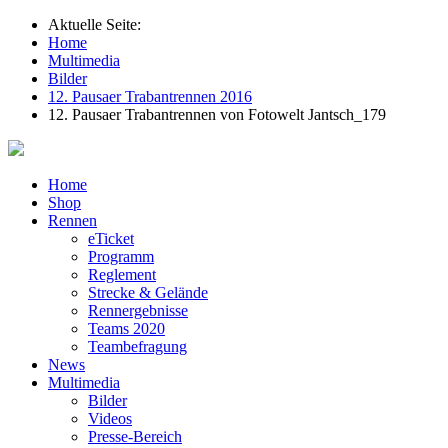
Aktuelle Seite:
Home
Multimedia
Bilder
12. Pausaer Trabantrennen 2016
12. Pausaer Trabantrennen von Fotowelt Jantsch_179
Home
Shop
Rennen
eTicket
Programm
Reglement
Strecke & Gelände
Rennergebnisse
Teams 2020
Teambefragung
News
Multimedia
Bilder
Videos
Presse-Bereich