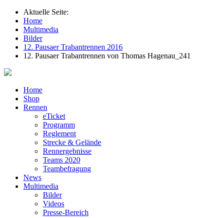
Aktuelle Seite:
Home
Multimedia
Bilder
12. Pausaer Trabantrennen 2016
12. Pausaer Trabantrennen von Thomas Hagenau_241
Home
Shop
Rennen
eTicket
Programm
Reglement
Strecke & Gelände
Rennergebnisse
Teams 2020
Teambefragung
News
Multimedia
Bilder
Videos
Presse-Bereich