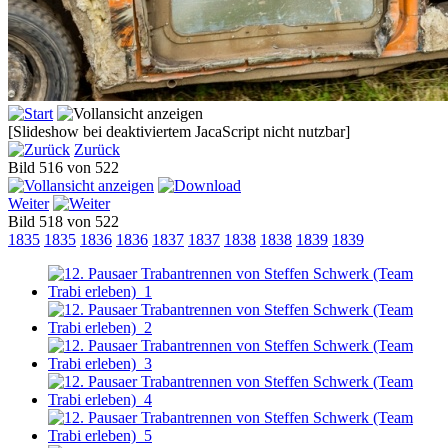
[Slideshow bei deaktiviertem JacaScript nicht nutzbar]
Zurück
Bild 516 von 522
Weiter
Bild 518 von 522
1835
1835
1836
1836
1837
1837
1838
1838
1839
1839