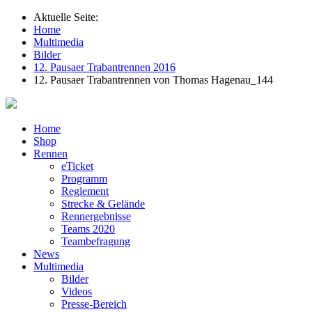
Aktuelle Seite:
Home
Multimedia
Bilder
12. Pausaer Trabantrennen 2016
12. Pausaer Trabantrennen von Thomas Hagenau_144
Home
Shop
Rennen
eTicket
Programm
Reglement
Strecke & Gelände
Rennergebnisse
Teams 2020
Teambefragung
News
Multimedia
Bilder
Videos
Presse-Bereich