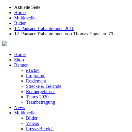
Aktuelle Seite:
Home
Multimedia
Bilder
12. Pausaer Trabantrennen 2016
12. Pausaer Trabantrennen von Thomas Hagenau_79
Home
Shop
Rennen
eTicket
Programm
Reglement
Strecke & Gelände
Rennergebnisse
Teams 2020
Teambefragung
News
Multimedia
Bilder
Videos
Presse-Bereich