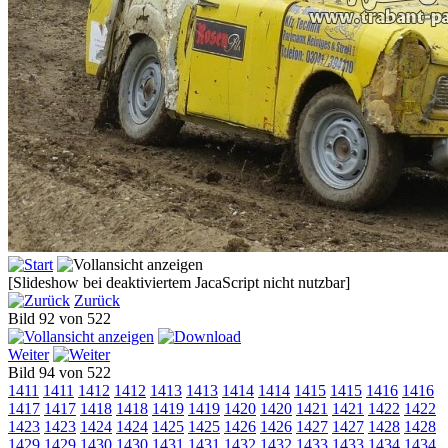
[Slideshow bei deaktiviertem JacaScript nicht nutzbar]
Zurück
Bild 92 von 522
Weiter
Bild 94 von 522
1411
1411
1412
1412
1413
1413
1414
1414
1415
1415
1416
1416
1417
1417
1418
1418
1419
1419
1420
1420
1421
1421
1422
1422
1423
1423
1424
1424
1425
1425
1426
1426
1427
1427
1428
1428
1429
1429
1430
1430
1431
1431
1432
1432
1433
1433
1434
1434