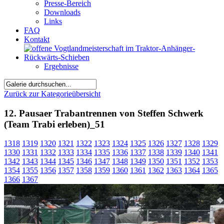
Presse-Bereich
Downloads
Links
FAQ
Kontakt
Ergebnisse
Zurück zur Kategorieübersicht
12. Pausaer Trabantrennen von Steffen Schwerk
(Team Trabi erleben)_51
1318
1319
1320
1321
1322
1323
1324
1325
1326
1327
1328
1329
1330
1331
1332
1333
1334
1335
1336
1337
1338
1339
1340
1341
1342
1343
1344
1345
1346
1347
1348
1349
1350
1351
1352
1353
1354
1355
1356
1357
1358
1359
1360
1361
1362
1363
1364
1365
1366
1367