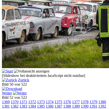
[Slideshow bei deaktiviertem JacaScript nicht nutzbar]
Zurück
Bild 50 von 522
Weiter
Bild 52 von 522
1369
1370
1371
1372
1373
1374
1375
1376
1377
1378
1379
1380
1381
1382
1383
1384
1385
1386
1387
1388
1389
1390
1391
1392