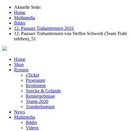
Aktuelle Seite:
Home
Multimedia
Bilder
12. Pausaer Trabantrennen 2016
12. Pausaer Trabantrennen von Steffen Schwerk (Team Trabi
erleben)_51
Home
Shop
Rennen
eTicket
Programm
Reglement
Strecke & Gelände
Rennergebnisse
Teams 2020
Teambefragung
News
Multimedia
Bilder
Videos