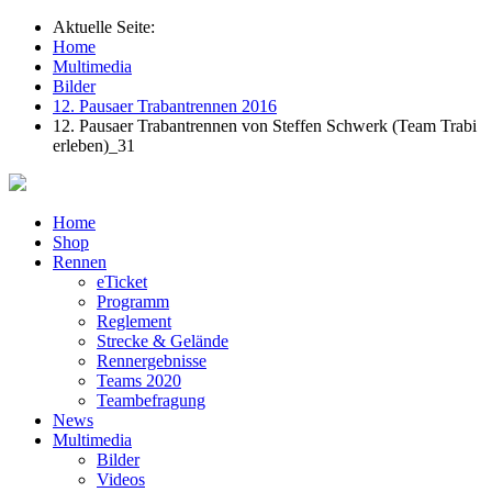
Aktuelle Seite:
Home
Multimedia
Bilder
12. Pausaer Trabantrennen 2016
12. Pausaer Trabantrennen von Steffen Schwerk (Team Trabi
erleben)_31
Home
Shop
Rennen
eTicket
Programm
Reglement
Strecke & Gelände
Rennergebnisse
Teams 2020
Teambefragung
News
Multimedia
Bilder
Videos