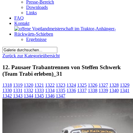
Presse-Bereich
Downloads
Links
FAQ
Kontakt
Ergebnisse
Zurück zur Kategorieübersicht
12. Pausaer Trabantrennen von Steffen Schwerk
(Team Trabi erleben)_31
1318
1319
1320
1321
1322
1323
1324
1325
1326
1327
1328
1329
1330
1331
1332
1333
1334
1335
1336
1337
1338
1339
1340
1341
1342
1343
1344
1345
1346
1347