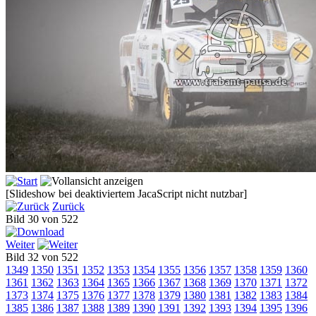
[Slideshow bei deaktiviertem JacaScript nicht nutzbar]
Zurück
Bild 30 von 522
Weiter
Bild 32 von 522
1349
1350
1351
1352
1353
1354
1355
1356
1357
1358
1359
1360
1361
1362
1363
1364
1365
1366
1367
1368
1369
1370
1371
1372
1373
1374
1375
1376
1377
1378
1379
1380
1381
1382
1383
1384
1385
1386
1387
1388
1389
1390
1391
1392
1393
1394
1395
1396