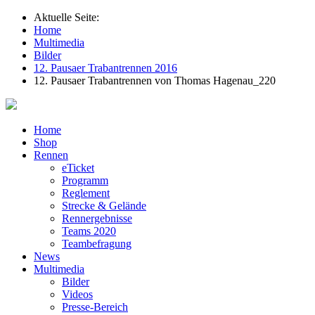
Aktuelle Seite:
Home
Multimedia
Bilder
12. Pausaer Trabantrennen 2016
12. Pausaer Trabantrennen von Thomas Hagenau_220
Home
Shop
Rennen
eTicket
Programm
Reglement
Strecke & Gelände
Rennergebnisse
Teams 2020
Teambefragung
News
Multimedia
Bilder
Videos
Presse-Bereich