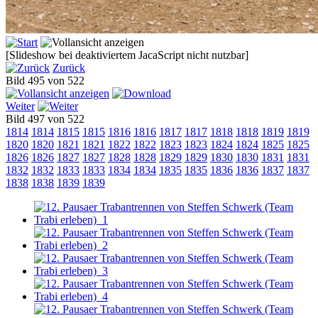
[Slideshow bei deaktiviertem JacaScript nicht nutzbar]
Zurück
Bild 495 von 522
Weiter
Bild 497 von 522
1814
1814
1815
1815
1816
1816
1817
1817
1818
1818
1819
1819
1820
1820
1821
1821
1822
1822
1823
1823
1824
1824
1825
1825
1826
1826
1827
1827
1828
1828
1829
1829
1830
1830
1831
1831
1832
1832
1833
1833
1834
1834
1835
1835
1836
1836
1837
1837
1838
1838
1839
1839