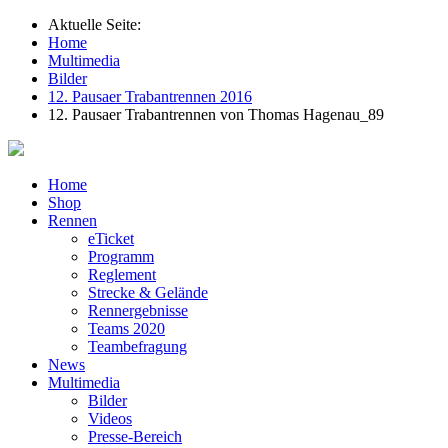
Aktuelle Seite:
Home
Multimedia
Bilder
12. Pausaer Trabantrennen 2016
12. Pausaer Trabantrennen von Thomas Hagenau_89
Home
Shop
Rennen
eTicket
Programm
Reglement
Strecke & Gelände
Rennergebnisse
Teams 2020
Teambefragung
News
Multimedia
Bilder
Videos
Presse-Bereich