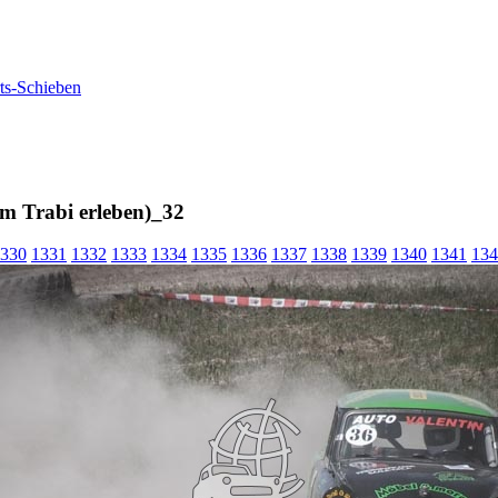
m Trabi erleben)_32
330
1331
1332
1333
1334
1335
1336
1337
1338
1339
1340
1341
134