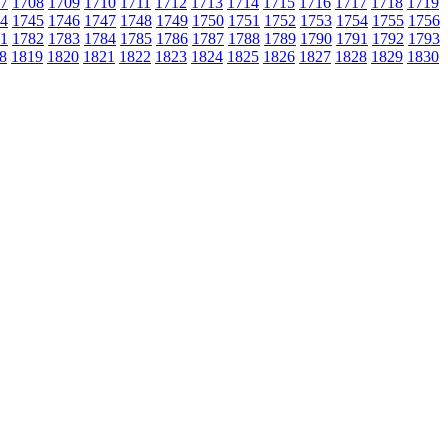
7
1708
1709
1710
1711
1712
1713
1714
1715
1716
1717
1718
1719
4
1745
1746
1747
1748
1749
1750
1751
1752
1753
1754
1755
1756
1
1782
1783
1784
1785
1786
1787
1788
1789
1790
1791
1792
1793
8
1819
1820
1821
1822
1823
1824
1825
1826
1827
1828
1829
1830