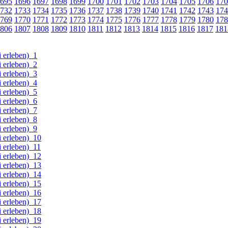
695
1696
1697
1698
1699
1700
1701
1702
1703
1704
1705
1706
170
732
1733
1734
1735
1736
1737
1738
1739
1740
1741
1742
1743
174
769
1770
1771
1772
1773
1774
1775
1776
1777
1778
1779
1780
178
806
1807
1808
1809
1810
1811
1812
1813
1814
1815
1816
1817
181