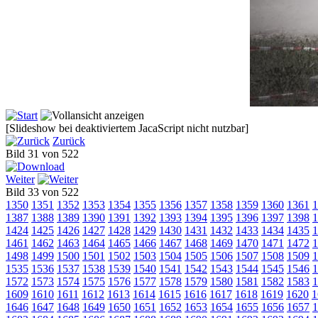
[Slideshow bei deaktiviertem JacaScript nicht nutzbar]
Zurück
Bild 31 von 522
Weiter
Bild 33 von 522
1350
1351
1352
1353
1354
1355
1356
1357
1358
1359
1360
1361
1
1387
1388
1389
1390
1391
1392
1393
1394
1395
1396
1397
1398
1
1424
1425
1426
1427
1428
1429
1430
1431
1432
1433
1434
1435
1
1461
1462
1463
1464
1465
1466
1467
1468
1469
1470
1471
1472
1
1498
1499
1500
1501
1502
1503
1504
1505
1506
1507
1508
1509
1
1535
1536
1537
1538
1539
1540
1541
1542
1543
1544
1545
1546
1
1572
1573
1574
1575
1576
1577
1578
1579
1580
1581
1582
1583
1
1609
1610
1611
1612
1613
1614
1615
1616
1617
1618
1619
1620
1
1646
1647
1648
1649
1650
1651
1652
1653
1654
1655
1656
1657
1