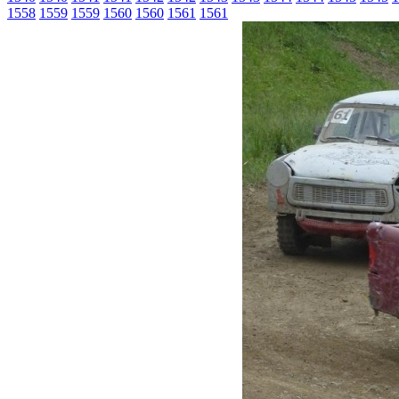
1558
1559
1559
1560
1560
1561
1561