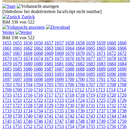
[Slideshow bei deaktiviertem JacaScript nicht nutzbar]
Zurück
Bild 336 von 522
Weiter
Bild 338 von 522
1655
1655
1656
1656
1657
1657
1658
1658
1659
1659
1660
1660
1661
1661
1662
1662
1663
1663
1664
1664
1665
1665
1666
1666
1667
1667
1668
1668
1669
1669
1670
1670
1671
1671
1672
1672
1673
1673
1674
1674
1675
1675
1676
1676
1677
1677
1678
1678
1679
1679
1680
1680
1681
1681
1682
1682
1683
1683
1684
1684
1685
1685
1686
1686
1687
1687
1688
1688
1689
1689
1690
1690
1691
1691
1692
1692
1693
1693
1694
1694
1695
1695
1696
1696
1697
1697
1698
1698
1699
1699
1700
1700
1701
1701
1702
1702
1703
1703
1704
1704
1705
1705
1706
1706
1707
1707
1708
1708
1709
1709
1710
1710
1711
1711
1712
1712
1713
1713
1714
1714
1715
1715
1716
1716
1717
1717
1718
1718
1719
1719
1720
1720
1721
1721
1722
1722
1723
1723
1724
1724
1725
1725
1726
1726
1727
1727
1728
1728
1729
1729
1730
1730
1731
1731
1732
1732
1733
1733
1734
1734
1735
1735
1736
1736
1737
1737
1738
1738
1739
1739
1740
1740
1741
1741
1742
1742
1743
1743
1744
1744
1745
1745
1746
1746
1747
1747
1748
1748
1749
1749
1750
1750
1751
1751
1752
1752
1753
1753
1754
1754
1755
1755
1756
1756