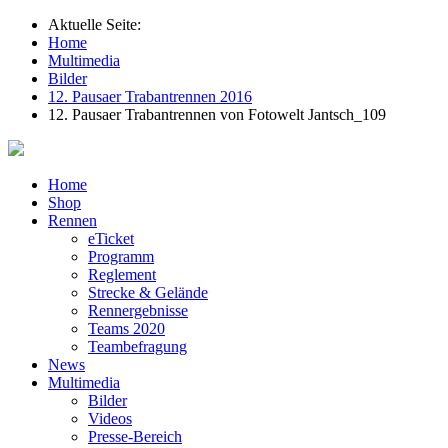
Aktuelle Seite:
Home
Multimedia
Bilder
12. Pausaer Trabantrennen 2016
12. Pausaer Trabantrennen von Fotowelt Jantsch_109
Home
Shop
Rennen
eTicket
Programm
Reglement
Strecke & Gelände
Rennergebnisse
Teams 2020
Teambefragung
News
Multimedia
Bilder
Videos
Presse-Bereich