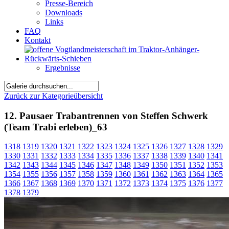
Presse-Bereich
Downloads
Links
FAQ
Kontakt
Ergebnisse
Zurück zur Kategorieübersicht
12. Pausaer Trabantrennen von Steffen Schwerk
(Team Trabi erleben)_63
1318
1319
1320
1321
1322
1323
1324
1325
1326
1327
1328
1329
1330
1331
1332
1333
1334
1335
1336
1337
1338
1339
1340
1341
1342
1343
1344
1345
1346
1347
1348
1349
1350
1351
1352
1353
1354
1355
1356
1357
1358
1359
1360
1361
1362
1363
1364
1365
1366
1367
1368
1369
1370
1371
1372
1373
1374
1375
1376
1377
1378
1379