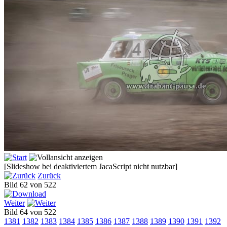
[Slideshow bei deaktiviertem JacaScript nicht nutzbar]
Zurück
Bild 62 von 522
Weiter
Bild 64 von 522
1381
1382
1383
1384
1385
1386
1387
1388
1389
1390
1391
1392