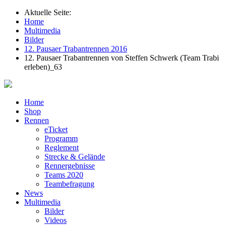
Aktuelle Seite:
Home
Multimedia
Bilder
12. Pausaer Trabantrennen 2016
12. Pausaer Trabantrennen von Steffen Schwerk (Team Trabi
erleben)_63
Home
Shop
Rennen
eTicket
Programm
Reglement
Strecke & Gelände
Rennergebnisse
Teams 2020
Teambefragung
News
Multimedia
Bilder
Videos