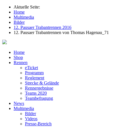
Aktuelle Seite:
Home
Multimedia
Bilder
12. Pausaer Trabantrennen 2016
12. Pausaer Trabantrennen von Thomas Hagenau_71
Home
Shop
Rennen
eTicket
Programm
Reglement
Strecke & Gelände
Rennergebnisse
Teams 2020
Teambefragung
News
Multimedia
Bilder
Videos
Presse-Bereich