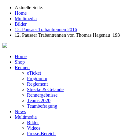
Aktuelle Seite:
Home
Multimedia
Bilder
12. Pausaer Trabantrennen 2016
12. Pausaer Trabantrennen von Thomas Hagenau_193
Home
Shop
Rennen
eTicket
Programm
Reglement
Strecke & Gelände
Rennergebnisse
Teams 2020
Teambefragung
News
Multimedia
Bilder
Videos
Presse-Bereich