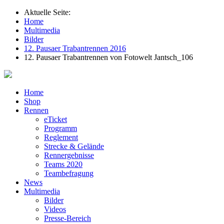
Aktuelle Seite:
Home
Multimedia
Bilder
12. Pausaer Trabantrennen 2016
12. Pausaer Trabantrennen von Fotowelt Jantsch_106
Home
Shop
Rennen
eTicket
Programm
Reglement
Strecke & Gelände
Rennergebnisse
Teams 2020
Teambefragung
News
Multimedia
Bilder
Videos
Presse-Bereich