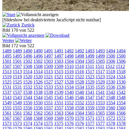
[Slideshow bei deaktiviertem JacaScript nicht nutzbar]
Zurück
Bild 170 von 522
Weiter
Bild 172 von 522
1489
1489
1490
1490
1491
1491
1492
1492
1493
1493
1494
1494
1495
1495
1496
1496
1497
1497
1498
1498
1499
1499
1500
1500
1501
1501
1502
1502
1503
1503
1504
1504
1505
1505
1506
1506
1507
1507
1508
1508
1509
1509
1510
1510
1511
1511
1512
1512
1513
1513
1514
1514
1515
1515
1516
1516
1517
1517
1518
1518
1519
1519
1520
1520
1521
1521
1522
1522
1523
1523
1524
1524
1525
1525
1526
1526
1527
1527
1528
1528
1529
1529
1530
1530
1531
1531
1532
1532
1533
1533
1534
1534
1535
1535
1536
1536
1537
1537
1538
1538
1539
1539
1540
1540
1541
1541
1542
1542
1543
1543
1544
1544
1545
1545
1546
1546
1547
1547
1548
1548
1549
1549
1550
1550
1551
1551
1552
1552
1553
1553
1554
1554
1555
1555
1556
1556
1557
1557
1558
1558
1559
1559
1560
1560
1561
1561
1562
1562
1563
1563
1564
1564
1565
1565
1566
1566
1567
1567
1568
1568
1569
1569
1570
1570
1571
1571
1572
1572
1573
1573
1574
1574
1575
1575
1576
1576
1577
1577
1578
1578
1579
1579
1580
1580
1581
1581
1582
1582
1583
1583
1584
1584