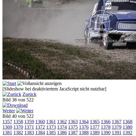
[Slideshow bei deaktiviertem JacaScript nicht nutzbar]
Zurück
Bild 38 von 522
Weiter
Bild 40 von 522
1357
1358
1359
1360
1361
1362
1363
1364
1365
1366
1367
1368
1369
1370
1371
1372
1373
1374
1375
1376
1377
1378
1379
1380
1381
1382
1383
1384
1385
1386
1387
1388
1389
1390
1391
1392