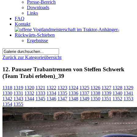
Presse-Bereich
Downloads
Links
FAQ
Kontakt
Ergebnisse
Zurück zur Kategorieübersicht
12. Pausaer Trabantrennen von Steffen Schwerk
(Team Trabi erleben)_39
1318
1319
1320
1321
1322
1323
1324
1325
1326
1327
1328
1329
1330
1331
1332
1333
1334
1335
1336
1337
1338
1339
1340
1341
1342
1343
1344
1345
1346
1347
1348
1349
1350
1351
1352
1353
1354
1355