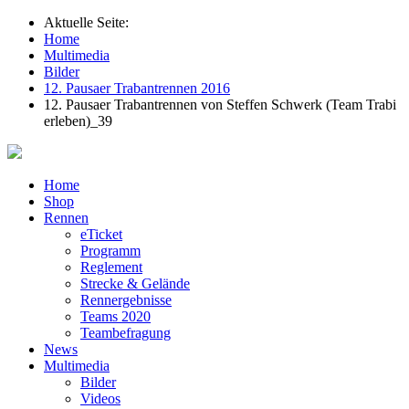
Aktuelle Seite:
Home
Multimedia
Bilder
12. Pausaer Trabantrennen 2016
12. Pausaer Trabantrennen von Steffen Schwerk (Team Trabi
erleben)_39
Home
Shop
Rennen
eTicket
Programm
Reglement
Strecke & Gelände
Rennergebnisse
Teams 2020
Teambefragung
News
Multimedia
Bilder
Videos