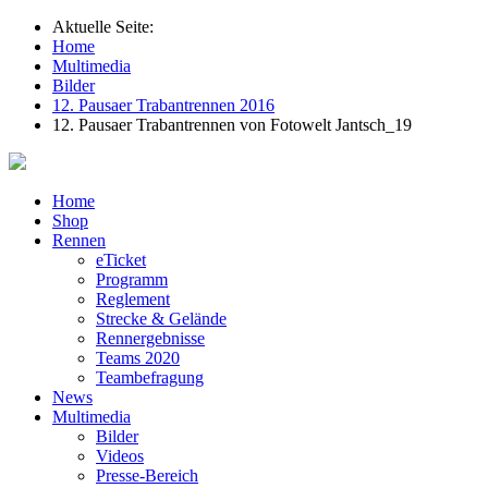
Aktuelle Seite:
Home
Multimedia
Bilder
12. Pausaer Trabantrennen 2016
12. Pausaer Trabantrennen von Fotowelt Jantsch_19
Home
Shop
Rennen
eTicket
Programm
Reglement
Strecke & Gelände
Rennergebnisse
Teams 2020
Teambefragung
News
Multimedia
Bilder
Videos
Presse-Bereich