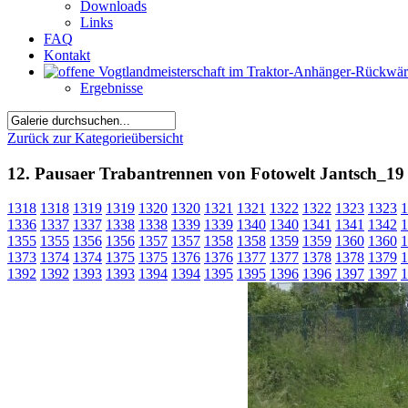
Downloads
Links
FAQ
Kontakt
Ergebnisse
Zurück zur Kategorieübersicht
12. Pausaer Trabantrennen von Fotowelt Jantsch_19
1318
1318
1319
1319
1320
1320
1321
1321
1322
1322
1323
1323
1
1336
1337
1337
1338
1338
1339
1339
1340
1340
1341
1341
1342
1
1355
1355
1356
1356
1357
1357
1358
1358
1359
1359
1360
1360
1
1373
1374
1374
1375
1375
1376
1376
1377
1377
1378
1378
1379
1
1392
1392
1393
1393
1394
1394
1395
1395
1396
1396
1397
1397
1