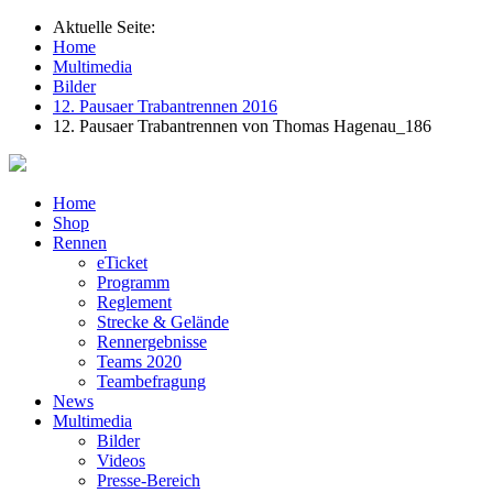
Aktuelle Seite:
Home
Multimedia
Bilder
12. Pausaer Trabantrennen 2016
12. Pausaer Trabantrennen von Thomas Hagenau_186
Home
Shop
Rennen
eTicket
Programm
Reglement
Strecke & Gelände
Rennergebnisse
Teams 2020
Teambefragung
News
Multimedia
Bilder
Videos
Presse-Bereich