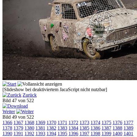
[Slideshow bei deaktiviertem JacaScript nicht nutzbar]
Zurück
Bild 47 von 522
Weiter
Bild 49 von 522
1366
1367
1368
1369
1370
1371
1372
1373
1374
1375
1376
1377
1378
1379
1380
1381
1382
1383
1384
1385
1386
1387
1388
1389
1390
1391
1392
1393
1394
1395
1396
1397
1398
1399
1400
1401