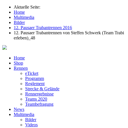
Aktuelle Seite:
Home
Multimedia
Bilder
12. Pausaer Trabantrennen 2016
12. Pausaer Trabantrennen von Steffen Schwerk (Team Trabi
erleben)_48
Home
Shop
Rennen
eTicket
Programm
Reglement
Strecke & Gelände
Rennergebnisse
Teams 2020
Teambefragung
News
Multimedia
Bilder
Videos