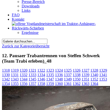
Presse-Bereich
Downloads
Links
FAQ
Kontakt
Ergebnisse
Zurück zur Kategorieübersicht
12. Pausaer Trabantrennen von Steffen Schwerk
(Team Trabi erleben)_48
1318
1319
1320
1321
1322
1323
1324
1325
1326
1327
1328
1329
1330
1331
1332
1333
1334
1335
1336
1337
1338
1339
1340
1341
1342
1343
1344
1345
1346
1347
1348
1349
1350
1351
1352
1353
1354
1355
1356
1357
1358
1359
1360
1361
1362
1363
1364