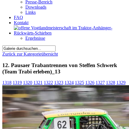
Presse-Bereich
Downloads
Links
FAQ
Kontakt
Ergebnisse
Zurück zur Kategorieübersicht
12. Pausaer Trabantrennen von Steffen Schwerk
(Team Trabi erleben)_13
1318
1319
1320
1321
1322
1323
1324
1325
1326
1327
1328
1329