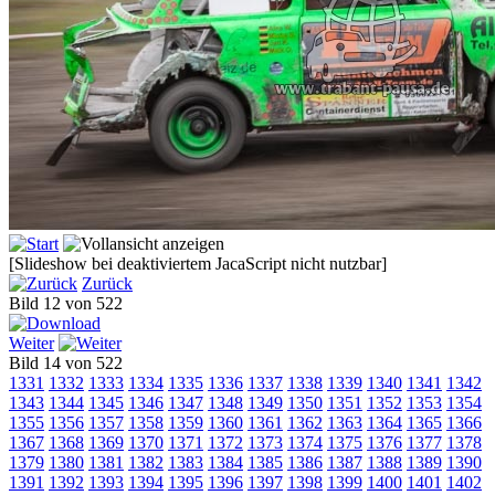
[Slideshow bei deaktiviertem JacaScript nicht nutzbar]
Zurück
Bild 12 von 522
Weiter
Bild 14 von 522
1331
1332
1333
1334
1335
1336
1337
1338
1339
1340
1341
1342
1343
1344
1345
1346
1347
1348
1349
1350
1351
1352
1353
1354
1355
1356
1357
1358
1359
1360
1361
1362
1363
1364
1365
1366
1367
1368
1369
1370
1371
1372
1373
1374
1375
1376
1377
1378
1379
1380
1381
1382
1383
1384
1385
1386
1387
1388
1389
1390
1391
1392
1393
1394
1395
1396
1397
1398
1399
1400
1401
1402