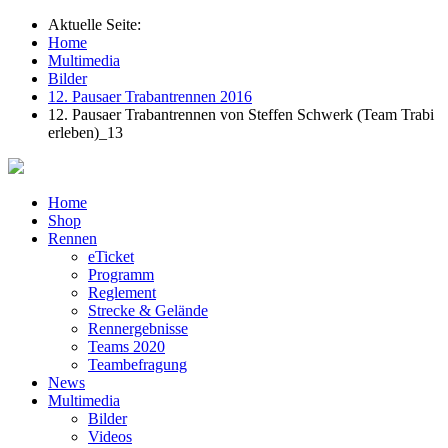
Aktuelle Seite:
Home
Multimedia
Bilder
12. Pausaer Trabantrennen 2016
12. Pausaer Trabantrennen von Steffen Schwerk (Team Trabi
erleben)_13
Home
Shop
Rennen
eTicket
Programm
Reglement
Strecke & Gelände
Rennergebnisse
Teams 2020
Teambefragung
News
Multimedia
Bilder
Videos