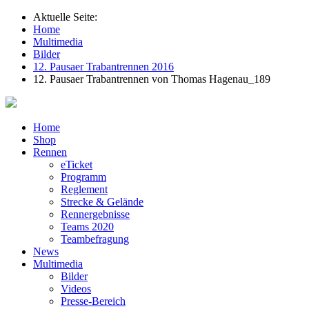
Aktuelle Seite:
Home
Multimedia
Bilder
12. Pausaer Trabantrennen 2016
12. Pausaer Trabantrennen von Thomas Hagenau_189
Home
Shop
Rennen
eTicket
Programm
Reglement
Strecke & Gelände
Rennergebnisse
Teams 2020
Teambefragung
News
Multimedia
Bilder
Videos
Presse-Bereich