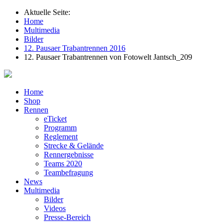
Aktuelle Seite:
Home
Multimedia
Bilder
12. Pausaer Trabantrennen 2016
12. Pausaer Trabantrennen von Fotowelt Jantsch_209
Home
Shop
Rennen
eTicket
Programm
Reglement
Strecke & Gelände
Rennergebnisse
Teams 2020
Teambefragung
News
Multimedia
Bilder
Videos
Presse-Bereich