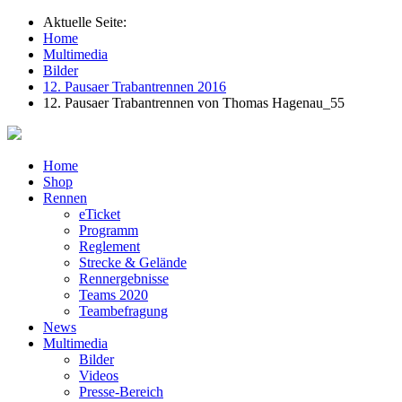
Aktuelle Seite:
Home
Multimedia
Bilder
12. Pausaer Trabantrennen 2016
12. Pausaer Trabantrennen von Thomas Hagenau_55
Home
Shop
Rennen
eTicket
Programm
Reglement
Strecke & Gelände
Rennergebnisse
Teams 2020
Teambefragung
News
Multimedia
Bilder
Videos
Presse-Bereich