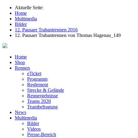
Aktuelle Seite:
Home
Multimedia
Bilder
12. Pausaer Trabantrennen 2016
12. Pausaer Trabantrennen von Thomas Hagenau_149
Home
Shop
Rennen
eTicket
Programm
Reglement
Strecke & Gelände
Rennergebnisse
Teams 2020
Teambefragung
News
Multimedia
Bilder
Videos
Presse-Bereich