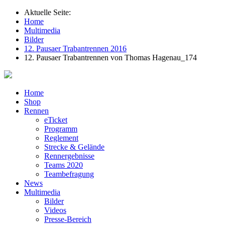
Aktuelle Seite:
Home
Multimedia
Bilder
12. Pausaer Trabantrennen 2016
12. Pausaer Trabantrennen von Thomas Hagenau_174
Home
Shop
Rennen
eTicket
Programm
Reglement
Strecke & Gelände
Rennergebnisse
Teams 2020
Teambefragung
News
Multimedia
Bilder
Videos
Presse-Bereich