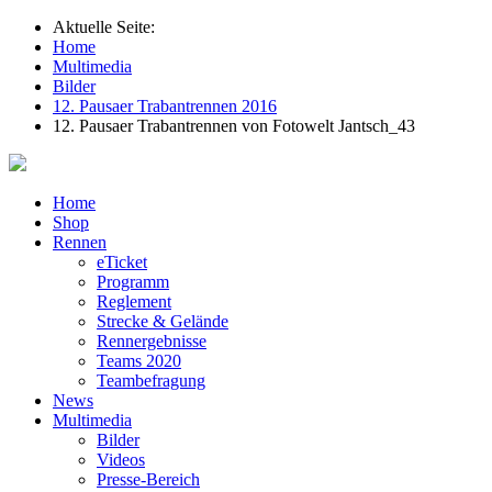
Aktuelle Seite:
Home
Multimedia
Bilder
12. Pausaer Trabantrennen 2016
12. Pausaer Trabantrennen von Fotowelt Jantsch_43
Home
Shop
Rennen
eTicket
Programm
Reglement
Strecke & Gelände
Rennergebnisse
Teams 2020
Teambefragung
News
Multimedia
Bilder
Videos
Presse-Bereich