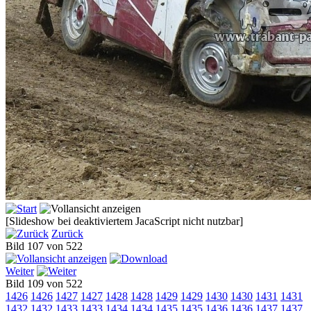
[Slideshow bei deaktiviertem JacaScript nicht nutzbar]
Zurück
Bild 107 von 522
Weiter
Bild 109 von 522
1426
1426
1427
1427
1428
1428
1429
1429
1430
1430
1431
1431
1432
1432
1433
1433
1434
1434
1435
1435
1436
1436
1437
1437