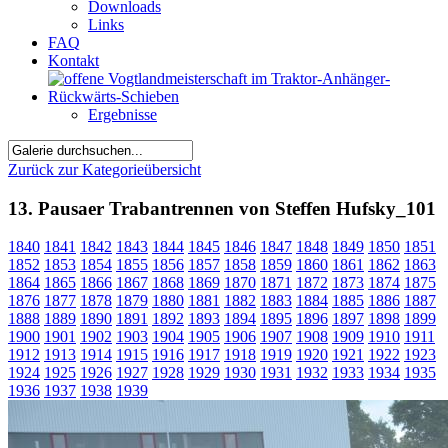
Downloads
Links
FAQ
Kontakt
Ergebnisse
Zurück zur Kategorieübersicht
13. Pausaer Trabantrennen von Steffen Hufsky_101
1840
1841
1842
1843
1844
1845
1846
1847
1848
1849
1850
1851
1852
1853
1854
1855
1856
1857
1858
1859
1860
1861
1862
1863
1864
1865
1866
1867
1868
1869
1870
1871
1872
1873
1874
1875
1876
1877
1878
1879
1880
1881
1882
1883
1884
1885
1886
1887
1888
1889
1890
1891
1892
1893
1894
1895
1896
1897
1898
1899
1900
1901
1902
1903
1904
1905
1906
1907
1908
1909
1910
1911
1912
1913
1914
1915
1916
1917
1918
1919
1920
1921
1922
1923
1924
1925
1926
1927
1928
1929
1930
1931
1932
1933
1934
1935
1936
1937
1938
1939