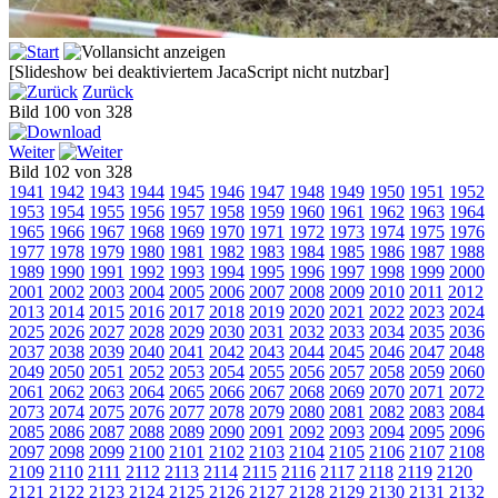
[Slideshow bei deaktiviertem JacaScript nicht nutzbar]
Zurück
Bild 100 von 328
Weiter
Bild 102 von 328
1941
1942
1943
1944
1945
1946
1947
1948
1949
1950
1951
1952
1953
1954
1955
1956
1957
1958
1959
1960
1961
1962
1963
1964
1965
1966
1967
1968
1969
1970
1971
1972
1973
1974
1975
1976
1977
1978
1979
1980
1981
1982
1983
1984
1985
1986
1987
1988
1989
1990
1991
1992
1993
1994
1995
1996
1997
1998
1999
2000
2001
2002
2003
2004
2005
2006
2007
2008
2009
2010
2011
2012
2013
2014
2015
2016
2017
2018
2019
2020
2021
2022
2023
2024
2025
2026
2027
2028
2029
2030
2031
2032
2033
2034
2035
2036
2037
2038
2039
2040
2041
2042
2043
2044
2045
2046
2047
2048
2049
2050
2051
2052
2053
2054
2055
2056
2057
2058
2059
2060
2061
2062
2063
2064
2065
2066
2067
2068
2069
2070
2071
2072
2073
2074
2075
2076
2077
2078
2079
2080
2081
2082
2083
2084
2085
2086
2087
2088
2089
2090
2091
2092
2093
2094
2095
2096
2097
2098
2099
2100
2101
2102
2103
2104
2105
2106
2107
2108
2109
2110
2111
2112
2113
2114
2115
2116
2117
2118
2119
2120
2121
2122
2123
2124
2125
2126
2127
2128
2129
2130
2131
2132