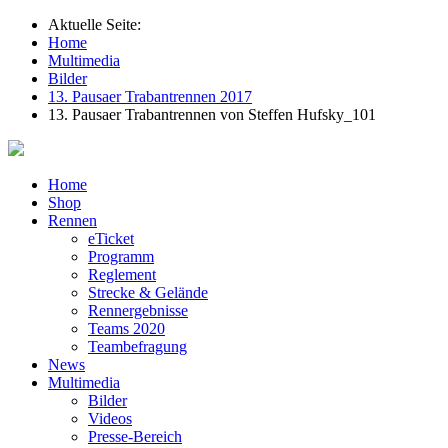
Aktuelle Seite:
Home
Multimedia
Bilder
13. Pausaer Trabantrennen 2017
13. Pausaer Trabantrennen von Steffen Hufsky_101
Home
Shop
Rennen
eTicket
Programm
Reglement
Strecke & Gelände
Rennergebnisse
Teams 2020
Teambefragung
News
Multimedia
Bilder
Videos
Presse-Bereich