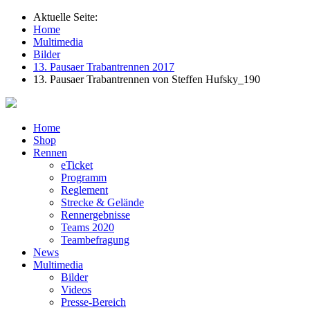
Aktuelle Seite:
Home
Multimedia
Bilder
13. Pausaer Trabantrennen 2017
13. Pausaer Trabantrennen von Steffen Hufsky_190
Home
Shop
Rennen
eTicket
Programm
Reglement
Strecke & Gelände
Rennergebnisse
Teams 2020
Teambefragung
News
Multimedia
Bilder
Videos
Presse-Bereich