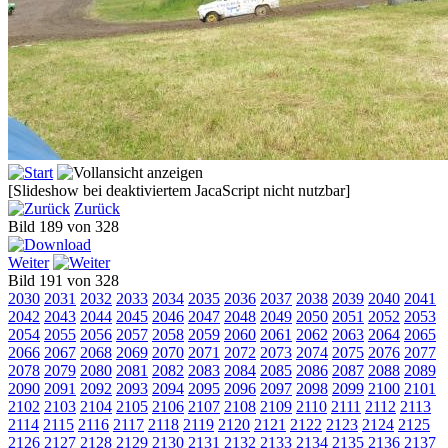
[Slideshow bei deaktiviertem JacaScript nicht nutzbar]
Zurück
Bild 189 von 328
Weiter
Bild 191 von 328
2030
2031
2032
2033
2034
2035
2036
2037
2038
2039
2040
2041
2042
2043
2044
2045
2046
2047
2048
2049
2050
2051
2052
2053
2054
2055
2056
2057
2058
2059
2060
2061
2062
2063
2064
2065
2066
2067
2068
2069
2070
2071
2072
2073
2074
2075
2076
2077
2078
2079
2080
2081
2082
2083
2084
2085
2086
2087
2088
2089
2090
2091
2092
2093
2094
2095
2096
2097
2098
2099
2100
2101
2102
2103
2104
2105
2106
2107
2108
2109
2110
2111
2112
2113
2114
2115
2116
2117
2118
2119
2120
2121
2122
2123
2124
2125
2126
2127
2128
2129
2130
2131
2132
2133
2134
2135
2136
2137