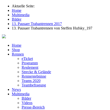
Aktuelle Seite:
Home
Multimedia
Bilder
13. Pausaer Trabantrennen 2017
13. Pausaer Trabantrennen von Steffen Hufsky_197
Home
Shop
Rennen
eTicket
Programm
Reglement
Strecke & Gelände
Rennergebnisse
Teams 2020
Teambefragung
News
Multimedia
Bilder
Videos
Presse-Bereich